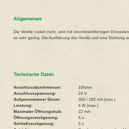
Allgemeines
Die Ventile rosten nicht, sind mit stromlinienförmigen Drosse
ist sehr gering. Die Ausführung des Ventils und eine Dichtun
Technische Daten
Anschlussdurchmesser:
100mm
Anschlussspannung:
24 V
Aufgenommener Strom:
300 / 160 mA (max.)
Leistung:
4 W (max.)
Maximaler Öffnungshub:
22 mm
Öffnungsverzögerung:
4 s
Schließverzögerung:
5 s