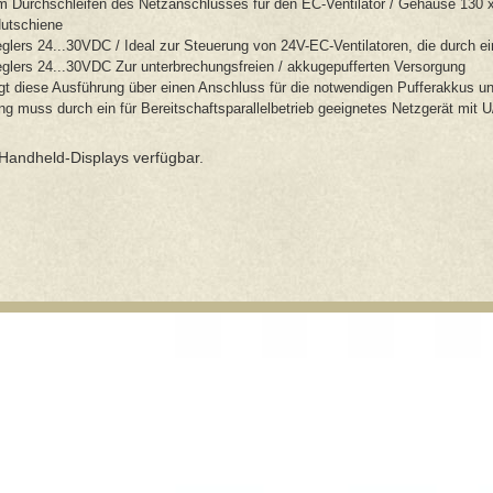
 Durchschleifen des Netzanschlusses für den EC-Ventilator / Gehäuse 130
Hutschiene
lers 24...30VDC / Ideal zur Steuerung von 24V-EC-Ventilatoren, die durch e
glers 24...30VDC Zur unterbrechungsfreien / akkugepufferten Versorgung
gt diese Ausführung über einen Anschluss für die notwendigen Pufferakkus un
 muss durch ein für Bereitschaftsparallelbetrieb geeignetes Netzgerät mit U/I
 Handheld-Displays verfügbar.