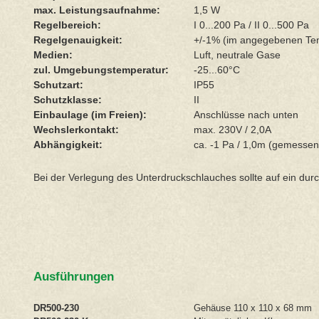
max. Leistungsaufnahme:
1,5 W
Regelbereich:
I 0...200 Pa / II 0...500 Pa
Regelgenauigkeit:
+/-1% (im angegebenen Te
Medien:
Luft, neutrale Gase
zul. Umgebungstemperatur:
-25...60°C
Schutzart:
IP55
Schutzklasse:
II
Einbaulage (im Freien):
Anschlüsse nach unten
Wechslerkontakt:
max. 230V / 2,0A
Abhängigkeit:
ca. -1 Pa / 1,0m (gemesse
Bei der Verlegung des Unterdruckschlauches sollte auf ein du
Ausführungen
DR500-230
Gehäuse 110 x 110 x 68 mm