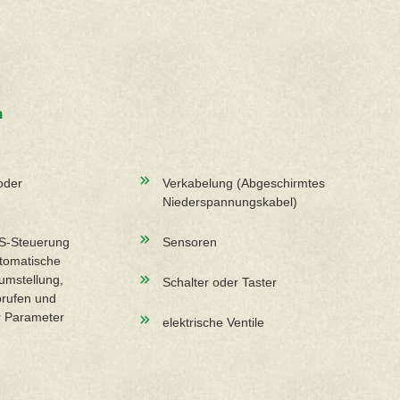
n
 oder
Verkabelung (Abgeschirmtes
Niederspannungskabel)
PS-Steuerung
Sensoren
utomatische
umstellung,
Schalter oder Taster
brufen und
r Parameter
elektrische Ventile